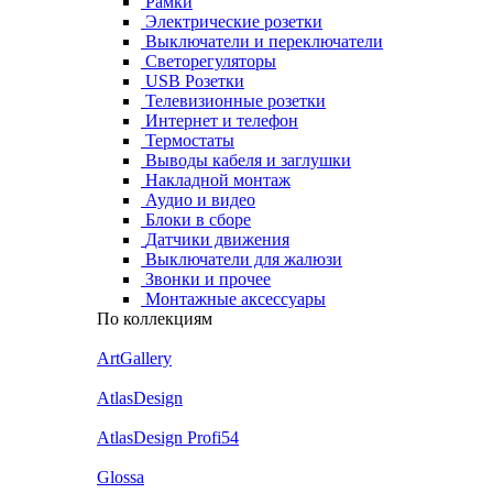
Рамки
Электрические розетки
Выключатели и переключатели
Светорегуляторы
USB Розетки
Телевизионные розетки
Интернет и телефон
Термостаты
Выводы кабеля и заглушки
Накладной монтаж
Аудио и видео
Блоки в сборе
Датчики движения
Выключатели для жалюзи
Звонки и прочее
Монтажные аксессуары
По коллекциям
ArtGallery
AtlasDesign
AtlasDesign Profi54
Glossa