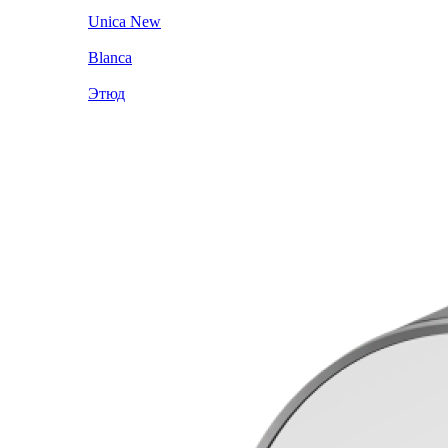
Unica New
Blanca
Этюд