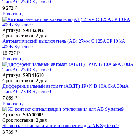
Тип-AC 230В Systeme9
9 272 ₽
В корзинy
Артикул:
S9H32392
Срок поставки: 2 дня
Автоматический выключатель (АВ) 27мм C 125A 3P 10 kA
400В Systeme9
18 727 ₽
В корзинy
Артикул:
S9D41610
Срок поставки: 2 дня
Дифференциальный автомат (АВДТ) 1P+N B 10A 6kA 30мА
Тип-AC 230В Systeme9
7 869 ₽
В корзинy
Артикул:
S9A60002
Срок поставки: 2 дня
SD контакт сигнализации отключения для АВ Systeme9
3 739 ₽