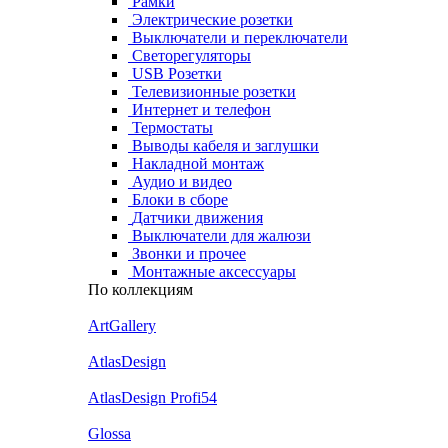
Рамки
Электрические розетки
Выключатели и переключатели
Светорегуляторы
USB Розетки
Телевизионные розетки
Интернет и телефон
Термостаты
Выводы кабеля и заглушки
Накладной монтаж
Аудио и видео
Блоки в сборе
Датчики движения
Выключатели для жалюзи
Звонки и прочее
Монтажные аксессуары
По коллекциям
ArtGallery
AtlasDesign
AtlasDesign Profi54
Glossa