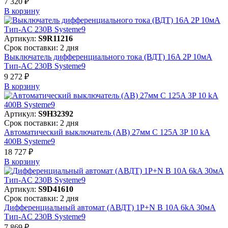
7 320 ₽
В корзинy
Артикул:
S9R11216
Срок поставки: 2 дня
Выключатель дифференциального тока (ВДТ) 16A 2P 10мА
Тип-AC 230В Systeme9
9 272 ₽
В корзинy
Артикул:
S9H32392
Срок поставки: 2 дня
Автоматический выключатель (АВ) 27мм C 125A 3P 10 kA
400В Systeme9
18 727 ₽
В корзинy
Артикул:
S9D41610
Срок поставки: 2 дня
Дифференциальный автомат (АВДТ) 1P+N B 10A 6kA 30мА
Тип-AC 230В Systeme9
7 869 ₽