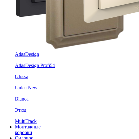
AtlasDesign
AtlasDesign Profi54
Glossa
Unica New
Blanca
Этюд
MultiTrack
Монтажные
коробки
Силовое