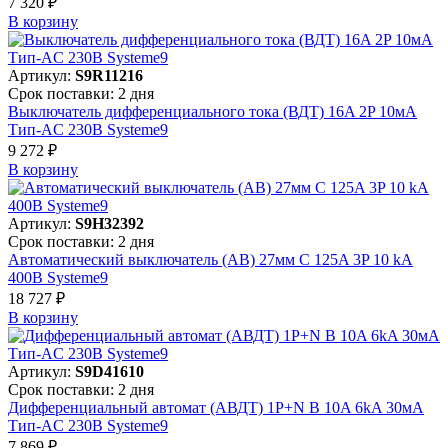
7 320 ₽
В корзинy
Артикул:
S9R11216
Срок поставки: 2 дня
Выключатель дифференциального тока (ВДТ) 16A 2P 10мА
Тип-AC 230В Systeme9
9 272 ₽
В корзинy
Артикул:
S9H32392
Срок поставки: 2 дня
Автоматический выключатель (АВ) 27мм C 125A 3P 10 kA
400В Systeme9
18 727 ₽
В корзинy
Артикул:
S9D41610
Срок поставки: 2 дня
Дифференциальный автомат (АВДТ) 1P+N B 10A 6kA 30мА
Тип-AC 230В Systeme9
7 869 ₽