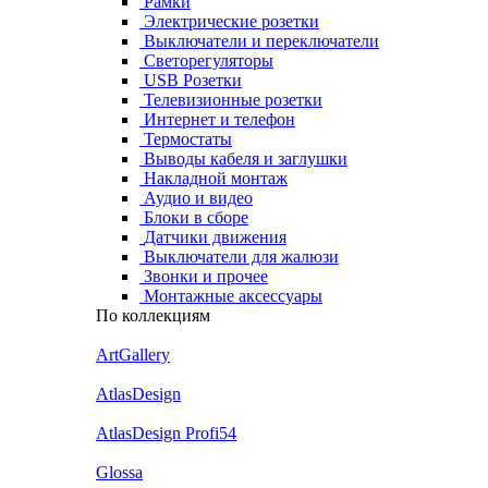
Рамки
Электрические розетки
Выключатели и переключатели
Светорегуляторы
USB Розетки
Телевизионные розетки
Интернет и телефон
Термостаты
Выводы кабеля и заглушки
Накладной монтаж
Аудио и видео
Блоки в сборе
Датчики движения
Выключатели для жалюзи
Звонки и прочее
Монтажные аксессуары
По коллекциям
ArtGallery
AtlasDesign
AtlasDesign Profi54
Glossa