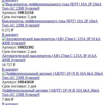
Артикул:
S9R11216
Срок поставки: 2 дня
Выключатель дифференциального тока (ВДТ) 16A 2P 10мА
Тип-AC 230В Systeme9
9 272 ₽
В корзинy
Артикул:
S9H32392
Срок поставки: 2 дня
Автоматический выключатель (АВ) 27мм C 125A 3P 10 kA
400В Systeme9
18 727 ₽
В корзинy
Артикул:
S9D41610
Срок поставки: 2 дня
Дифференциальный автомат (АВДТ) 1P+N B 10A 6kA 30мА
Тип-AC 230В Systeme9
7 869 ₽
В корзинy