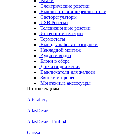
Рамки
Электрические розетки
Выключатели и переключатели
Светорегуляторы
USB Розетки
Телевизионные розетки
Интернет и телефон
Термостаты
Выводы кабеля и заглушки
Накладной монтаж
Аудио и видео
Блоки в сборе
Датчики движения
Выключатели для жалюзи
Звонки и прочее
Монтажные аксессуары
По коллекциям
ArtGallery
AtlasDesign
AtlasDesign Profi54
Glossa