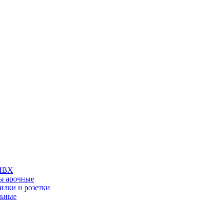
 ПВХ
ы арочные
илки и розетки
льные