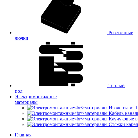
Розеточные
лючки
Теплый
пол
Электромонтажные
материалы
Изолента из
Кабель-канал
Каучуковые в
Стяжки кабе
Главная