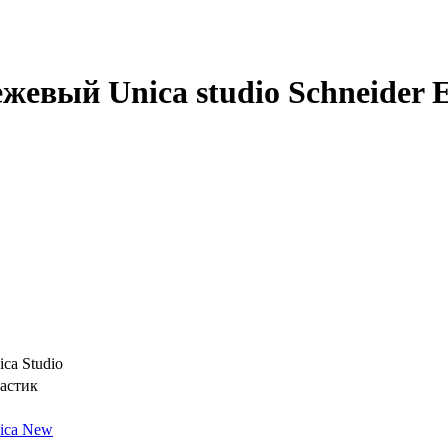
евый Unica studio Schneider El
ica Studio
астик
ica New