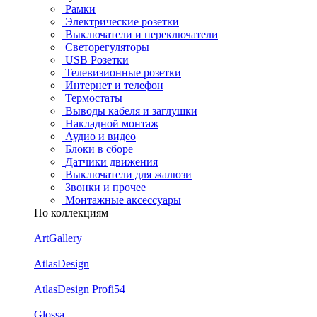
Рамки
Электрические розетки
Выключатели и переключатели
Светорегуляторы
USB Розетки
Телевизионные розетки
Интернет и телефон
Термостаты
Выводы кабеля и заглушки
Накладной монтаж
Аудио и видео
Блоки в сборе
Датчики движения
Выключатели для жалюзи
Звонки и прочее
Монтажные аксессуары
По коллекциям
ArtGallery
AtlasDesign
AtlasDesign Profi54
Glossa