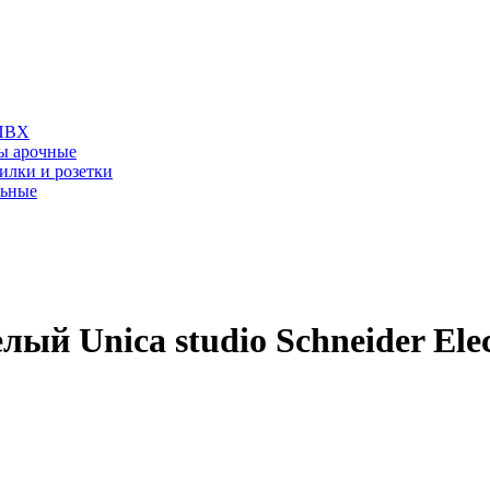
 ПВХ
ы арочные
илки и розетки
льные
ый Unica studio Schneider Elec