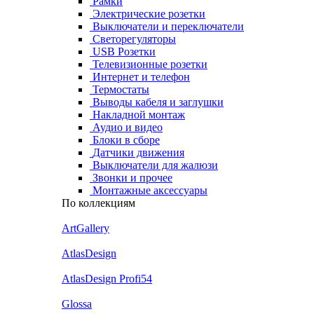
Рамки
Электрические розетки
Выключатели и переключатели
Светорегуляторы
USB Розетки
Телевизионные розетки
Интернет и телефон
Термостаты
Выводы кабеля и заглушки
Накладной монтаж
Аудио и видео
Блоки в сборе
Датчики движения
Выключатели для жалюзи
Звонки и прочее
Монтажные аксессуары
По коллекциям
ArtGallery
AtlasDesign
AtlasDesign Profi54
Glossa