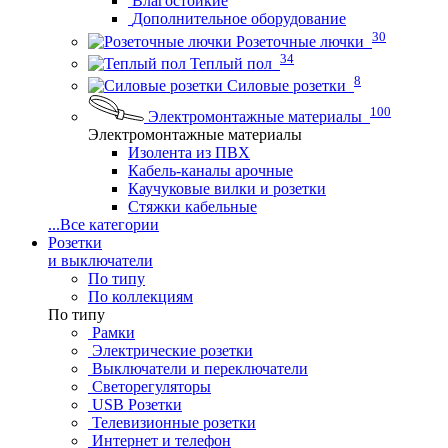
Влагостойкие
Дополнительное оборудование
30
Розеточные лючки
34
Теплый пол
8
Силовые розетки
100
Электромонтажные материалы
Электромонтажные материалы
Изолента из ПВХ
Кабель-каналы арочные
Каучуковые вилки и розетки
Стяжки кабельные
...
Все категории
Розетки
и выключатели
По типу
По коллекциям
По типу
Рамки
Электрические розетки
Выключатели и переключатели
Светорегуляторы
USB Розетки
Телевизионные розетки
Интернет и телефон