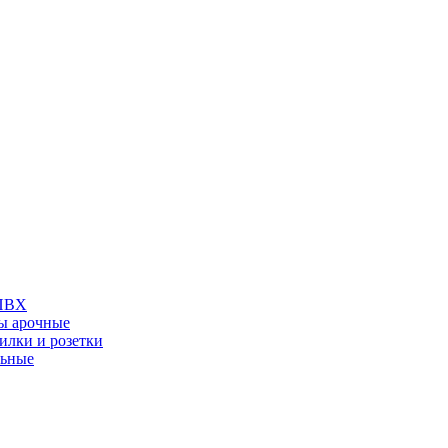
 ПВХ
ы арочные
илки и розетки
льные