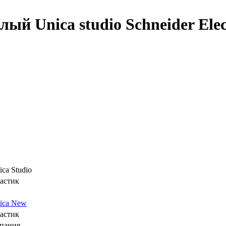
й Unica studio Schneider Elec
ica Studio
астик
ica New
астик
пания