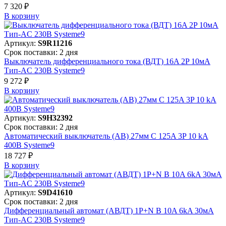
7 320 ₽
В корзинy
Артикул:
S9R11216
Срок поставки: 2 дня
Выключатель дифференциального тока (ВДТ) 16A 2P 10мА
Тип-AC 230В Systeme9
9 272 ₽
В корзинy
Артикул:
S9H32392
Срок поставки: 2 дня
Автоматический выключатель (АВ) 27мм C 125A 3P 10 kA
400В Systeme9
18 727 ₽
В корзинy
Артикул:
S9D41610
Срок поставки: 2 дня
Дифференциальный автомат (АВДТ) 1P+N B 10A 6kA 30мА
Тип-AC 230В Systeme9