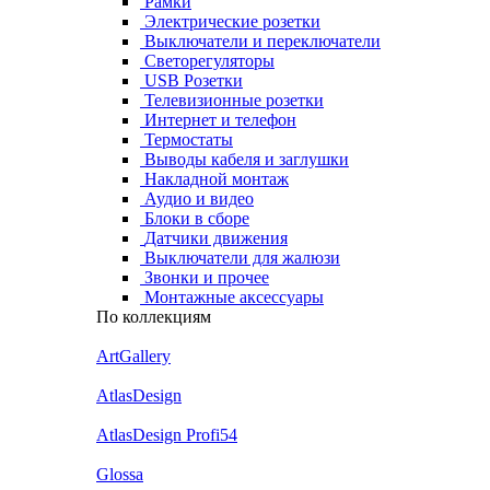
Рамки
Электрические розетки
Выключатели и переключатели
Светорегуляторы
USB Розетки
Телевизионные розетки
Интернет и телефон
Термостаты
Выводы кабеля и заглушки
Накладной монтаж
Аудио и видео
Блоки в сборе
Датчики движения
Выключатели для жалюзи
Звонки и прочее
Монтажные аксессуары
По коллекциям
ArtGallery
AtlasDesign
AtlasDesign Profi54
Glossa