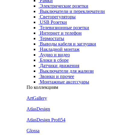
Рамки
Электрические розетки
Выключатели и переключатели
Светорегуляторы
USB Розетки
Телевизионные розетки
Интернет и телефон
Термостаты
Выводы кабеля и заглушки
Накладной монтаж
Аудио и видео
Блоки в сборе
Датчики движения
Выключатели для жалюзи
Звонки и прочее
Монтажные аксессуары
По коллекциям
ArtGallery
AtlasDesign
AtlasDesign Profi54
Glossa