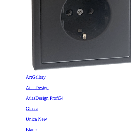
ArtGallery
AtlasDesign
AtlasDesign Profi54
Glossa
Unica New
Blanca