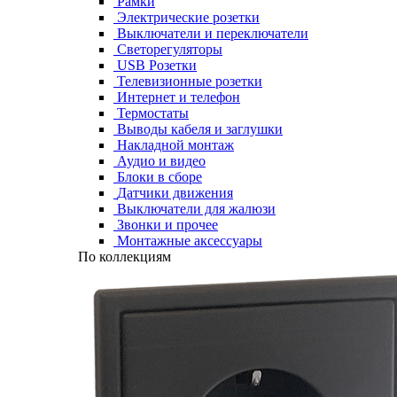
Рамки
Электрические розетки
Выключатели и переключатели
Светорегуляторы
USB Розетки
Телевизионные розетки
Интернет и телефон
Термостаты
Выводы кабеля и заглушки
Накладной монтаж
Аудио и видео
Блоки в сборе
Датчики движения
Выключатели для жалюзи
Звонки и прочее
Монтажные аксессуары
По коллекциям