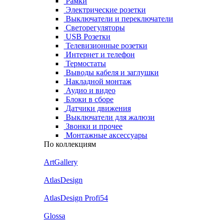
Рамки
Электрические розетки
Выключатели и переключатели
Светорегуляторы
USB Розетки
Телевизионные розетки
Интернет и телефон
Термостаты
Выводы кабеля и заглушки
Накладной монтаж
Аудио и видео
Блоки в сборе
Датчики движения
Выключатели для жалюзи
Звонки и прочее
Монтажные аксессуары
По коллекциям
ArtGallery
AtlasDesign
AtlasDesign Profi54
Glossa