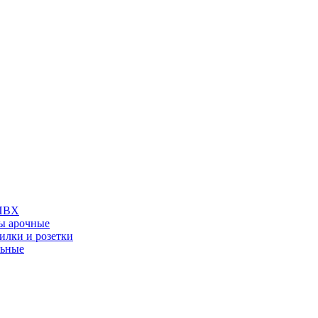
 ПВХ
ы арочные
илки и розетки
льные