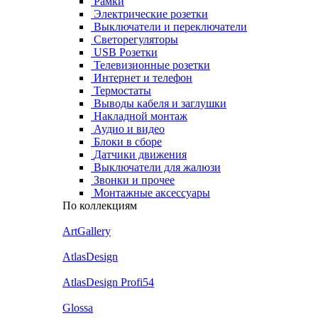
Рамки
Электрические розетки
Выключатели и переключатели
Светорегуляторы
USB Розетки
Телевизионные розетки
Интернет и телефон
Термостаты
Выводы кабеля и заглушки
Накладной монтаж
Аудио и видео
Блоки в сборе
Датчики движения
Выключатели для жалюзи
Звонки и прочее
Монтажные аксессуары
По коллекциям
ArtGallery
AtlasDesign
AtlasDesign Profi54
Glossa