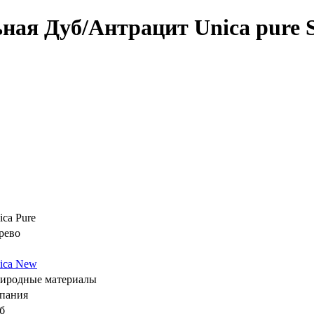
ная Дуб/Антрацит Unica pure Sc
ica Pure
рево
ica New
иродные материалы
пания
б