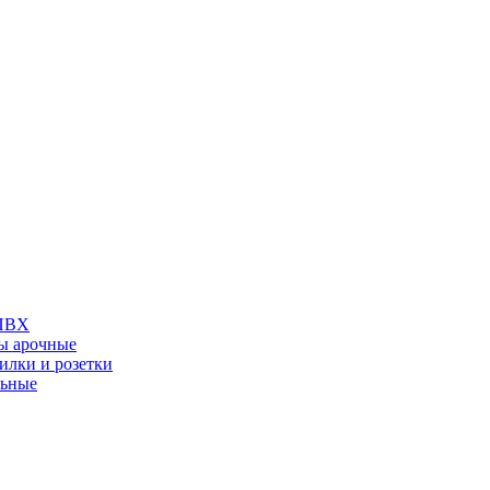
 ПВХ
ы арочные
илки и розетки
льные