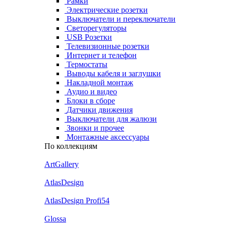
Рамки
Электрические розетки
Выключатели и переключатели
Светорегуляторы
USB Розетки
Телевизионные розетки
Интернет и телефон
Термостаты
Выводы кабеля и заглушки
Накладной монтаж
Аудио и видео
Блоки в сборе
Датчики движения
Выключатели для жалюзи
Звонки и прочее
Монтажные аксессуары
По коллекциям
ArtGallery
AtlasDesign
AtlasDesign Profi54
Glossa