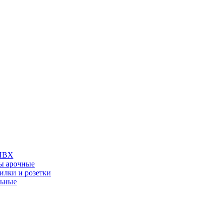
 ПВХ
ы арочные
илки и розетки
льные