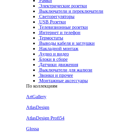
Рамки
Электрические розетки
Выключатели и переключатели
Светорегуляторы
USB Розетки
Телевизионные розетки
Интернет и телефон
Термостаты
Выводы кабеля и заглушки
Накладной монтаж
Аудио и видео
Блоки в сборе
Датчики движения
Выключатели для жалюзи
Звонки и прочее
Монтажные аксессуары
По коллекциям
ArtGallery
AtlasDesign
AtlasDesign Profi54
Glossa