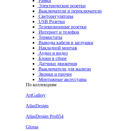
Рамки
Электрические розетки
Выключатели и переключатели
Светорегуляторы
USB Розетки
Телевизионные розетки
Интернет и телефон
Термостаты
Выводы кабеля и заглушки
Накладной монтаж
Аудио и видео
Блоки в сборе
Датчики движения
Выключатели для жалюзи
Звонки и прочее
Монтажные аксессуары
По коллекциям
ArtGallery
AtlasDesign
AtlasDesign Profi54
Glossa