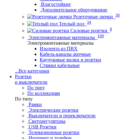
Влагостойкие
Дополнительное оборудование
30
Розеточные лючки
34
Теплый пол
8
Силовые розетки
100
Электромонтажные материалы
Электромонтажные материалы
Изолента из ПВХ
Кабель-каналы арочные
Каучуковые вилки и розетки
Стяжки кабельные
...
Все категории
Розетки
и выключатели
По типу
По коллекциям
По типу
Рамки
Электрические розетки
Выключатели и переключатели
Светорегуляторы
USB Розетки
Телевизионные розетки
Интернет и телефон