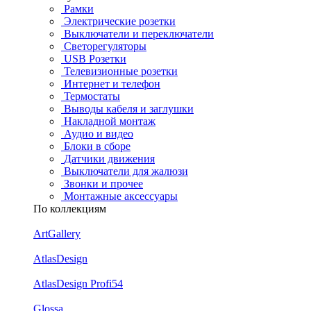
Рамки
Электрические розетки
Выключатели и переключатели
Светорегуляторы
USB Розетки
Телевизионные розетки
Интернет и телефон
Термостаты
Выводы кабеля и заглушки
Накладной монтаж
Аудио и видео
Блоки в сборе
Датчики движения
Выключатели для жалюзи
Звонки и прочее
Монтажные аксессуары
По коллекциям
ArtGallery
AtlasDesign
AtlasDesign Profi54
Glossa