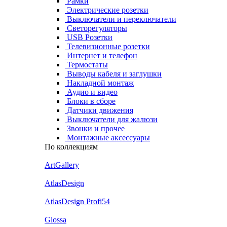
Рамки
Электрические розетки
Выключатели и переключатели
Светорегуляторы
USB Розетки
Телевизионные розетки
Интернет и телефон
Термостаты
Выводы кабеля и заглушки
Накладной монтаж
Аудио и видео
Блоки в сборе
Датчики движения
Выключатели для жалюзи
Звонки и прочее
Монтажные аксессуары
По коллекциям
ArtGallery
AtlasDesign
AtlasDesign Profi54
Glossa