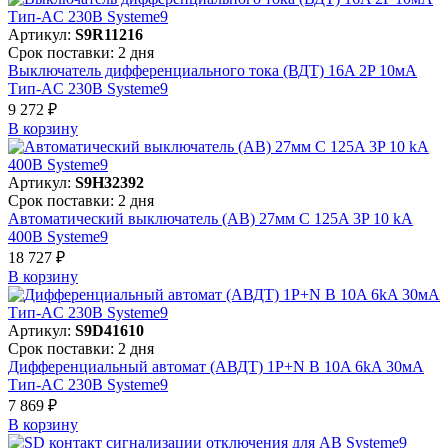
Артикул:
S9R11216
Срок поставки: 2 дня
Выключатель дифференциального тока (ВДТ) 16A 2P 10мА
Тип-AC 230В Systeme9
9 272 ₽
В корзинy
Артикул:
S9H32392
Срок поставки: 2 дня
Автоматический выключатель (АВ) 27мм C 125A 3P 10 kA
400В Systeme9
18 727 ₽
В корзинy
Артикул:
S9D41610
Срок поставки: 2 дня
Дифференциальный автомат (АВДТ) 1P+N B 10A 6kA 30мА
Тип-AC 230В Systeme9
7 869 ₽
В корзинy