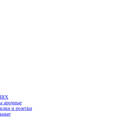
 ПВХ
ы арочные
илки и розетки
льные