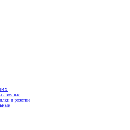
 ПВХ
ы арочные
илки и розетки
льные