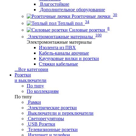
Влагостойкие
Дополнительное оборудование
30
Розеточные лючки
34
Теплый пол
8
Силовые розетки
100
Электромонтажные материалы
Электромонтажные материалы
Изолента из ПВХ
Кабель-каналы арочные
Каучуковые вилки и розетки
Стяжки кабельные
...
Все категории
Розетки
и выключатели
По типу
По коллекциям
По типу
Рамки
Электрические розетки
Выключатели и переключатели
Светорегуляторы
USB Розетки
Телевизионные розетки
Интернет и телефон