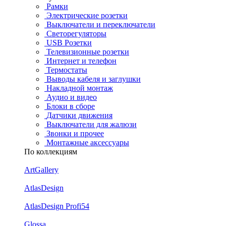
Рамки
Электрические розетки
Выключатели и переключатели
Светорегуляторы
USB Розетки
Телевизионные розетки
Интернет и телефон
Термостаты
Выводы кабеля и заглушки
Накладной монтаж
Аудио и видео
Блоки в сборе
Датчики движения
Выключатели для жалюзи
Звонки и прочее
Монтажные аксессуары
По коллекциям
ArtGallery
AtlasDesign
AtlasDesign Profi54
Glossa