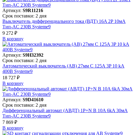
Артикул:
S9R11216
Срок поставки: 2 дня
Выключатель дифференциального тока (ВДТ) 16A 2P 10мА
Тип-AC 230В Systeme9
9 272 ₽
В корзинy
Артикул:
S9H32392
Срок поставки: 2 дня
Автоматический выключатель (АВ) 27мм C 125A 3P 10 kA
400В Systeme9
18 727 ₽
В корзинy
Артикул:
S9D41610
Срок поставки: 2 дня
Дифференциальный автомат (АВДТ) 1P+N B 10A 6kA 30мА
Тип-AC 230В Systeme9
7 869 ₽
В корзинy