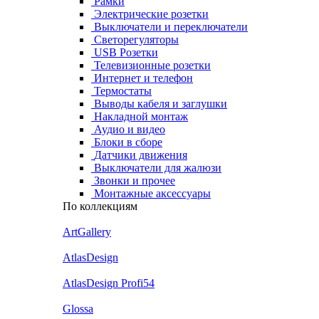
Рамки
Электрические розетки
Выключатели и переключатели
Светорегуляторы
USB Розетки
Телевизионные розетки
Интернет и телефон
Термостаты
Выводы кабеля и заглушки
Накладной монтаж
Аудио и видео
Блоки в сборе
Датчики движения
Выключатели для жалюзи
Звонки и прочее
Монтажные аксессуары
По коллекциям
ArtGallery
AtlasDesign
AtlasDesign Profi54
Glossa