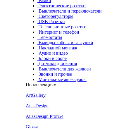
Рамки
Электрические розетки
Выключатели и переключатели
Светорегуляторы
USB Розетки
Телевизионные розетки
Интернет и телефон
Термостаты
Выводы кабеля и заглушки
Накладной монтаж
Аудио и видео
Блоки в сборе
Датчики движения
Выключатели для жалюзи
Звонки и прочее
Монтажные аксессуары
По коллекциям
ArtGallery
AtlasDesign
AtlasDesign Profi54
Glossa