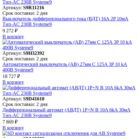
Артикул:
S9R11216
Срок поставки: 2 дня
Выключатель дифференциального тока (ВДТ) 16A 2P 10мА
Тип-AC 230В Systeme9
9 272 ₽
В корзинy
Артикул:
S9H32392
Срок поставки: 2 дня
Автоматический выключатель (АВ) 27мм C 125A 3P 10 kA
400В Systeme9
18 727 ₽
В корзинy
Артикул:
S9D41610
Срок поставки: 2 дня
Дифференциальный автомат (АВДТ) 1P+N B 10A 6kA 30мА
Тип-AC 230В Systeme9
7 869 ₽
В корзинy