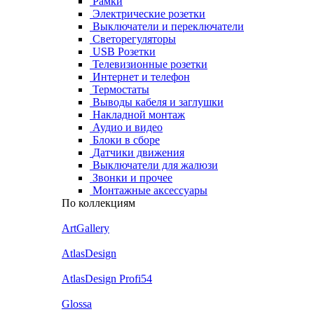
Рамки
Электрические розетки
Выключатели и переключатели
Светорегуляторы
USB Розетки
Телевизионные розетки
Интернет и телефон
Термостаты
Выводы кабеля и заглушки
Накладной монтаж
Аудио и видео
Блоки в сборе
Датчики движения
Выключатели для жалюзи
Звонки и прочее
Монтажные аксессуары
По коллекциям
ArtGallery
AtlasDesign
AtlasDesign Profi54
Glossa