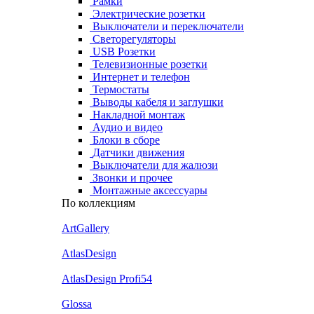
Рамки
Электрические розетки
Выключатели и переключатели
Светорегуляторы
USB Розетки
Телевизионные розетки
Интернет и телефон
Термостаты
Выводы кабеля и заглушки
Накладной монтаж
Аудио и видео
Блоки в сборе
Датчики движения
Выключатели для жалюзи
Звонки и прочее
Монтажные аксессуары
По коллекциям
ArtGallery
AtlasDesign
AtlasDesign Profi54
Glossa