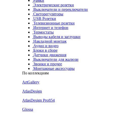
Рамки
Электрические розетки
Выключатели и переключатели
Светорегуляторы
USB Розетки
Телевизионные розетки
Интернет и телефон
Термостаты
Выводы кабеля и заглушки
Накладной монтаж
Аудио и видео
Блоки в сборе
Датчики движения
Выключатели для жалюзи
Звонки и прочее
Монтажные аксессуары
По коллекциям
ArtGallery
AtlasDesign
AtlasDesign Profi54
Glossa