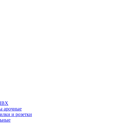
 ПВХ
ы арочные
илки и розетки
льные