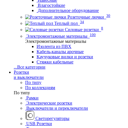
Навесные
Влагостойкие
Дополнительное оборудование
30
Розеточные лючки
34
Теплый пол
8
Силовые розетки
100
Электромонтажные материалы
Электромонтажные материалы
Изолента из ПВХ
Кабель-каналы арочные
Каучуковые вилки и розетки
Стяжки кабельные
...
Все категории
Розетки
и выключатели
По типу
По коллекциям
По типу
Рамки
Электрические розетки
Выключатели и переключатели
Светорегуляторы
USB Розетки