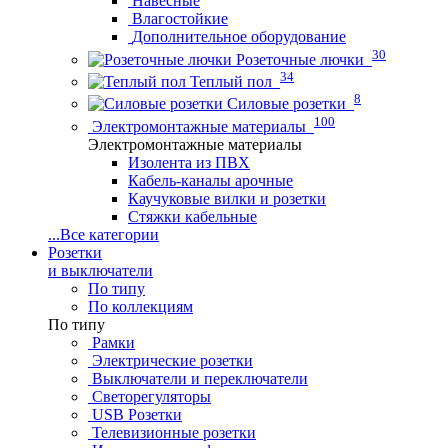
Навесные
Влагостойкие
Дополнительное оборудование
30
Розеточные лючки
34
Теплый пол
8
Силовые розетки
100
Электромонтажные материалы
Электромонтажные материалы
Изолента из ПВХ
Кабель-каналы арочные
Каучуковые вилки и розетки
Стяжки кабельные
...
Все категории
Розетки
и выключатели
По типу
По коллекциям
По типу
Рамки
Электрические розетки
Выключатели и переключатели
Светорегуляторы
USB Розетки
Телевизионные розетки