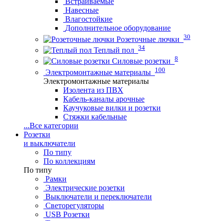
Встраиваемые
Навесные
Влагостойкие
Дополнительное оборудование
30
Розеточные лючки
34
Теплый пол
8
Силовые розетки
100
Электромонтажные материалы
Электромонтажные материалы
Изолента из ПВХ
Кабель-каналы арочные
Каучуковые вилки и розетки
Стяжки кабельные
...
Все категории
Розетки
и выключатели
По типу
По коллекциям
По типу
Рамки
Электрические розетки
Выключатели и переключатели
Светорегуляторы
USB Розетки