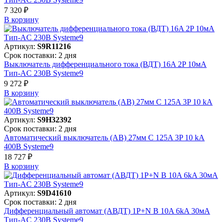
7 320 ₽
В корзинy
Артикул:
S9R11216
Срок поставки: 2 дня
Выключатель дифференциального тока (ВДТ) 16A 2P 10мА
Тип-AC 230В Systeme9
9 272 ₽
В корзинy
Артикул:
S9H32392
Срок поставки: 2 дня
Автоматический выключатель (АВ) 27мм C 125A 3P 10 kA
400В Systeme9
18 727 ₽
В корзинy
Артикул:
S9D41610
Срок поставки: 2 дня
Дифференциальный автомат (АВДТ) 1P+N B 10A 6kA 30мА
Тип-AC 230В Systeme9