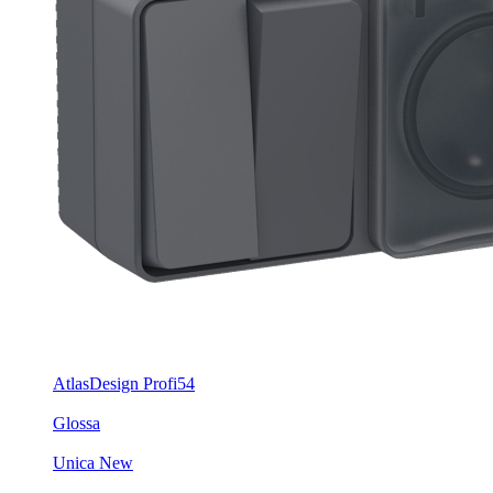
AtlasDesign Profi54
Glossa
Unica New