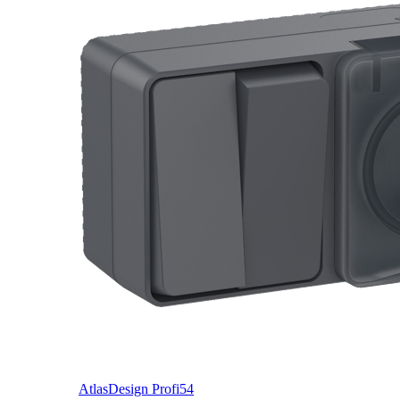
AtlasDesign Profi54