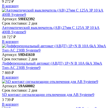
9 272 ₽
В корзинy
Артикул:
S9H32392
Срок поставки: 2 дня
Автоматический выключатель (АВ) 27мм C 125A 3P 10 kA
400В Systeme9
18 727 ₽
В корзинy
Артикул:
S9D41610
Срок поставки: 2 дня
Дифференциальный автомат (АВДТ) 1P+N B 10A 6kA 30мА
Тип-AC 230В Systeme9
7 869 ₽
В корзинy
Артикул:
S9A60002
Срок поставки: 2 дня
SD контакт сигнализации отключения для АВ Systeme9
3 739 ₽
В корзинy