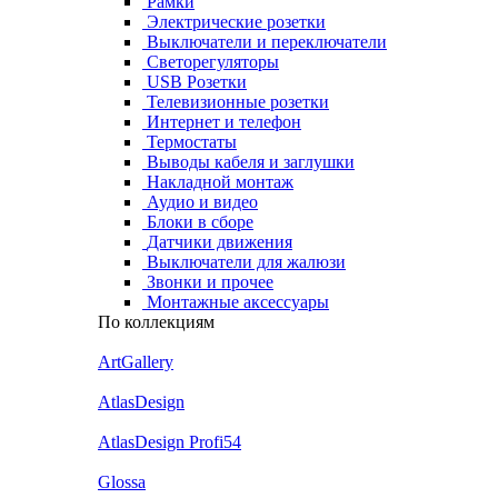
Рамки
Электрические розетки
Выключатели и переключатели
Светорегуляторы
USB Розетки
Телевизионные розетки
Интернет и телефон
Термостаты
Выводы кабеля и заглушки
Накладной монтаж
Аудио и видео
Блоки в сборе
Датчики движения
Выключатели для жалюзи
Звонки и прочее
Монтажные аксессуары
По коллекциям
ArtGallery
AtlasDesign
AtlasDesign Profi54
Glossa