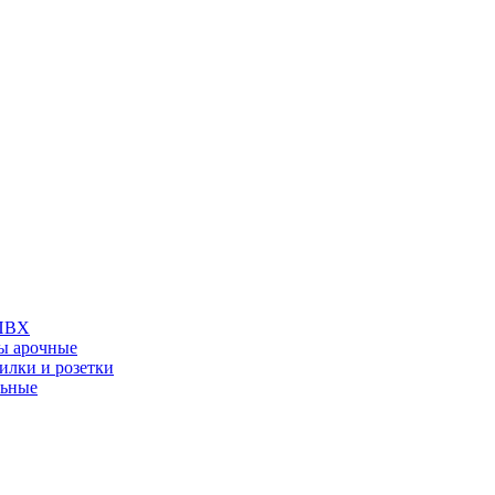
 ПВХ
ы арочные
илки и розетки
льные