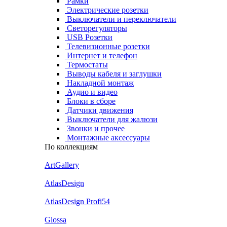
Рамки
Электрические розетки
Выключатели и переключатели
Светорегуляторы
USB Розетки
Телевизионные розетки
Интернет и телефон
Термостаты
Выводы кабеля и заглушки
Накладной монтаж
Аудио и видео
Блоки в сборе
Датчики движения
Выключатели для жалюзи
Звонки и прочее
Монтажные аксессуары
По коллекциям
ArtGallery
AtlasDesign
AtlasDesign Profi54
Glossa