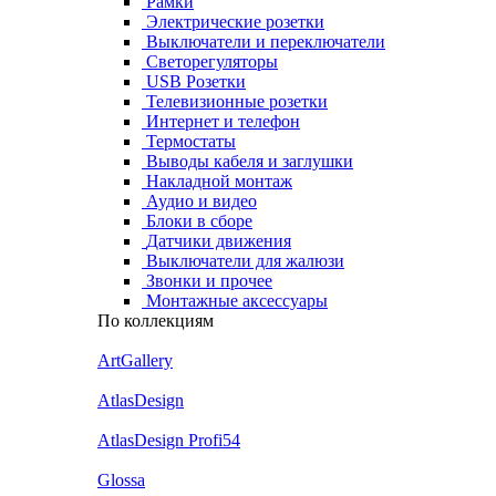
Рамки
Электрические розетки
Выключатели и переключатели
Светорегуляторы
USB Розетки
Телевизионные розетки
Интернет и телефон
Термостаты
Выводы кабеля и заглушки
Накладной монтаж
Аудио и видео
Блоки в сборе
Датчики движения
Выключатели для жалюзи
Звонки и прочее
Монтажные аксессуары
По коллекциям
ArtGallery
AtlasDesign
AtlasDesign Profi54
Glossa