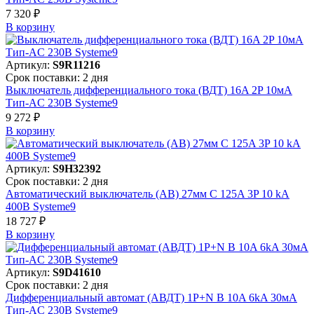
7 320 ₽
В корзинy
Артикул:
S9R11216
Срок поставки: 2 дня
Выключатель дифференциального тока (ВДТ) 16A 2P 10мА
Тип-AC 230В Systeme9
9 272 ₽
В корзинy
Артикул:
S9H32392
Срок поставки: 2 дня
Автоматический выключатель (АВ) 27мм C 125A 3P 10 kA
400В Systeme9
18 727 ₽
В корзинy
Артикул:
S9D41610
Срок поставки: 2 дня
Дифференциальный автомат (АВДТ) 1P+N B 10A 6kA 30мА
Тип-AC 230В Systeme9