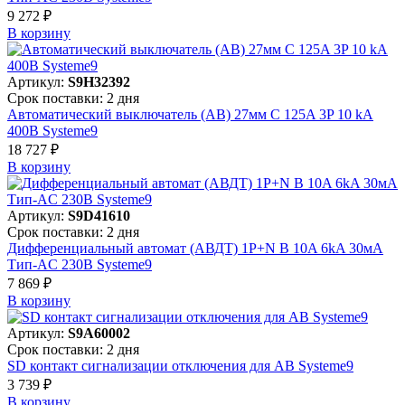
9 272 ₽
В корзинy
Артикул:
S9H32392
Срок поставки: 2 дня
Автоматический выключатель (АВ) 27мм C 125A 3P 10 kA
400В Systeme9
18 727 ₽
В корзинy
Артикул:
S9D41610
Срок поставки: 2 дня
Дифференциальный автомат (АВДТ) 1P+N B 10A 6kA 30мА
Тип-AC 230В Systeme9
7 869 ₽
В корзинy
Артикул:
S9A60002
Срок поставки: 2 дня
SD контакт сигнализации отключения для АВ Systeme9
3 739 ₽
В корзинy