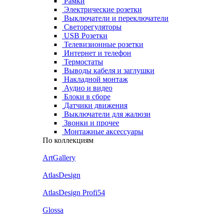
Рамки
Электрические розетки
Выключатели и переключатели
Светорегуляторы
USB Розетки
Телевизионные розетки
Интернет и телефон
Термостаты
Выводы кабеля и заглушки
Накладной монтаж
Аудио и видео
Блоки в сборе
Датчики движения
Выключатели для жалюзи
Звонки и прочее
Монтажные аксессуары
По коллекциям
ArtGallery
AtlasDesign
AtlasDesign Profi54
Glossa