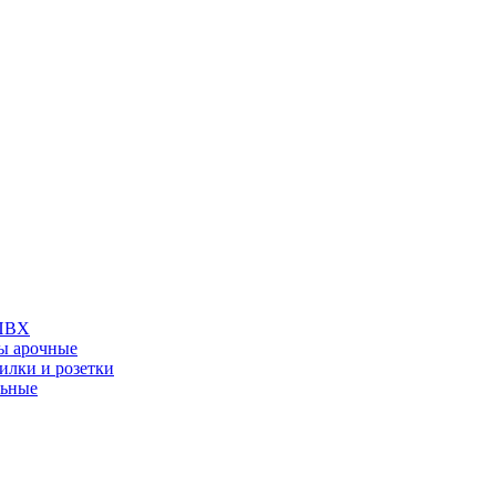
 ПВХ
ы арочные
илки и розетки
льные