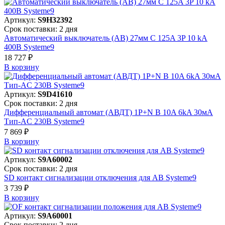
Артикул:
S9H32392
Срок поставки: 2 дня
Автоматический выключатель (АВ) 27мм C 125A 3P 10 kA
400В Systeme9
18 727 ₽
В корзинy
Артикул:
S9D41610
Срок поставки: 2 дня
Дифференциальный автомат (АВДТ) 1P+N B 10A 6kA 30мА
Тип-AC 230В Systeme9
7 869 ₽
В корзинy
Артикул:
S9A60002
Срок поставки: 2 дня
SD контакт сигнализации отключения для АВ Systeme9
3 739 ₽
В корзинy
Артикул:
S9A60001
Срок поставки: 2 дня