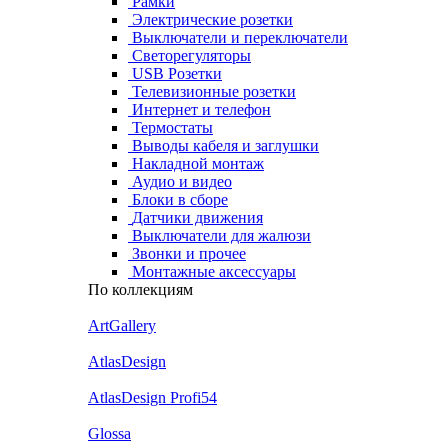
Рамки
Электрические розетки
Выключатели и переключатели
Светорегуляторы
USB Розетки
Телевизионные розетки
Интернет и телефон
Термостаты
Выводы кабеля и заглушки
Накладной монтаж
Аудио и видео
Блоки в сборе
Датчики движения
Выключатели для жалюзи
Звонки и прочее
Монтажные аксессуары
По коллекциям
ArtGallery
AtlasDesign
AtlasDesign Profi54
Glossa