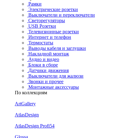
Рамки
Электрические розетки
Выключатели и переключатели
Светорегуляторы
USB Розетки
Телевизионные розетки
Интернет и телефон
Термостаты
Выводы кабеля и заглушки
Накладной монтаж
Аудио и видео
Блоки в сборе
Датчики движения
Выключатели для жалюзи
Звонки и прочее
Монтажные аксессуары
По коллекциям
ArtGallery
AtlasDesign
AtlasDesign Profi54
Glossa