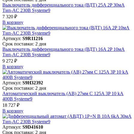
Выключатель дифференциального тока (ВДТ) 25A 2P 30мА
Тип-AC 230В Systeme9
7 320 ₽
В корзинy
Артикул:
S9R11216
Срок поставки: 2 дня
Выключатель дифференциального тока (ВДТ) 16A 2P 10мА
Тип-AC 230В Systeme9
9 272 ₽
В корзинy
Артикул:
S9H32392
Срок поставки: 2 дня
Автоматический выключатель (АВ) 27мм C 125A 3P 10 kA
400В Systeme9
18 727 ₽
В корзинy
Артикул:
S9D41610
Срок поставки: 2 дня