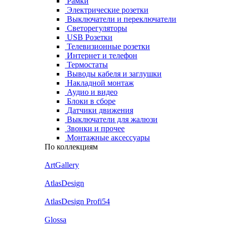
Рамки
Электрические розетки
Выключатели и переключатели
Светорегуляторы
USB Розетки
Телевизионные розетки
Интернет и телефон
Термостаты
Выводы кабеля и заглушки
Накладной монтаж
Аудио и видео
Блоки в сборе
Датчики движения
Выключатели для жалюзи
Звонки и прочее
Монтажные аксессуары
По коллекциям
ArtGallery
AtlasDesign
AtlasDesign Profi54
Glossa