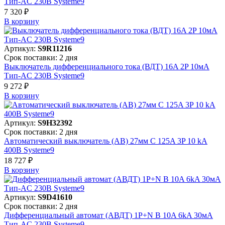
Тип-AC 230В Systeme9
7 320 ₽
В корзинy
Артикул:
S9R11216
Срок поставки: 2 дня
Выключатель дифференциального тока (ВДТ) 16A 2P 10мА
Тип-AC 230В Systeme9
9 272 ₽
В корзинy
Артикул:
S9H32392
Срок поставки: 2 дня
Автоматический выключатель (АВ) 27мм C 125A 3P 10 kA
400В Systeme9
18 727 ₽
В корзинy
Артикул:
S9D41610
Срок поставки: 2 дня
Дифференциальный автомат (АВДТ) 1P+N B 10A 6kA 30мА
Тип-AC 230В Systeme9