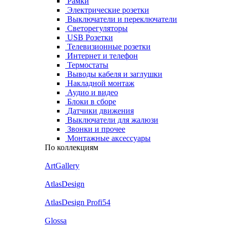
Рамки
Электрические розетки
Выключатели и переключатели
Светорегуляторы
USB Розетки
Телевизионные розетки
Интернет и телефон
Термостаты
Выводы кабеля и заглушки
Накладной монтаж
Аудио и видео
Блоки в сборе
Датчики движения
Выключатели для жалюзи
Звонки и прочее
Монтажные аксессуары
По коллекциям
ArtGallery
AtlasDesign
AtlasDesign Profi54
Glossa