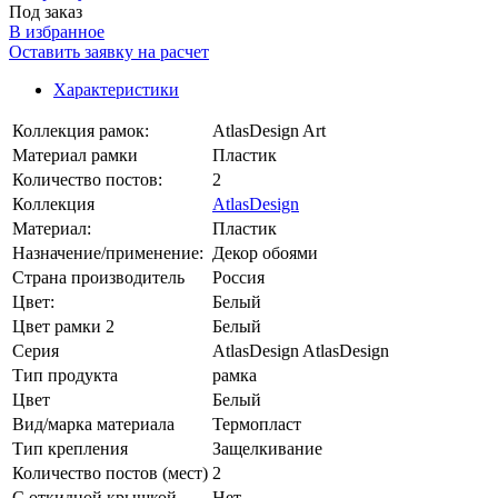
Под заказ
В избранное
Оставить заявку на расчет
Характеристики
Коллекция рамок:
AtlasDesign Art
Материал рамки
Пластик
Количество постов:
2
Коллекция
AtlasDesign
Материал:
Пластик
Назначение/применение:
Декор обоями
Страна производитель
Россия
Цвет:
Белый
Цвет рамки 2
Белый
Серия
AtlasDesign AtlasDesign
Тип продукта
рамка
Цвет
Белый
Вид/марка материала
Термопласт
Тип крепления
Защелкивание
Количество постов (мест)
2
С откидной крышкой
Нет