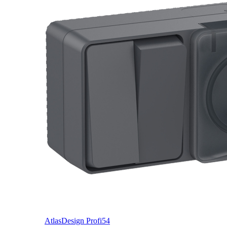
AtlasDesign Profi54