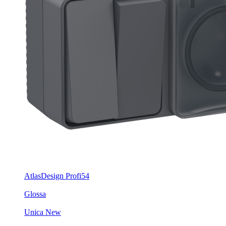
AtlasDesign Profi54
Glossa
Unica New