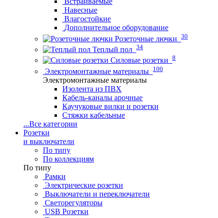
Встраиваемые
Навесные
Влагостойкие
Дополнительное оборудование
30
Розеточные лючки
34
Теплый пол
8
Силовые розетки
100
Электромонтажные материалы
Электромонтажные материалы
Изолента из ПВХ
Кабель-каналы арочные
Каучуковые вилки и розетки
Стяжки кабельные
...
Все категории
Розетки
и выключатели
По типу
По коллекциям
По типу
Рамки
Электрические розетки
Выключатели и переключатели
Светорегуляторы
USB Розетки