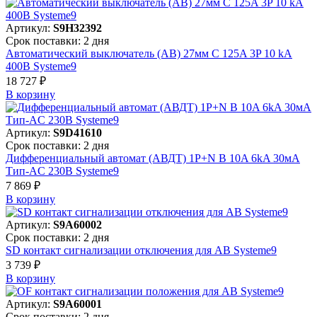
Артикул:
S9H32392
Срок поставки: 2 дня
Автоматический выключатель (АВ) 27мм C 125A 3P 10 kA
400В Systeme9
18 727 ₽
В корзинy
Артикул:
S9D41610
Срок поставки: 2 дня
Дифференциальный автомат (АВДТ) 1P+N B 10A 6kA 30мА
Тип-AC 230В Systeme9
7 869 ₽
В корзинy
Артикул:
S9A60002
Срок поставки: 2 дня
SD контакт сигнализации отключения для АВ Systeme9
3 739 ₽
В корзинy
Артикул:
S9A60001
Срок поставки: 2 дня