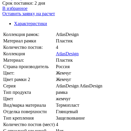
Срок поставки: 2 дня
В избранное
Оставить заявку на расчет
Характеристики
Коллекция рамок:
AtlasDesign
Материал рамки
Пластик
Количество постов:
4
Коллекция
AtlasDesign
Материал:
Пластик
Страна производитель
Россия
Цвет:
Жемчуг
Цвет рамки 2
Жемчуг
Серия
AtlasDesign AtlasDesign
Тип продукта
рамка
Цвет
жемчуг
Вид/марка материала
Термопласт
Отделка поверхности
Глянцевый
Тип крепления
Защелкивание
Количество постов (мест)
4
С откидной крышкой
Нет