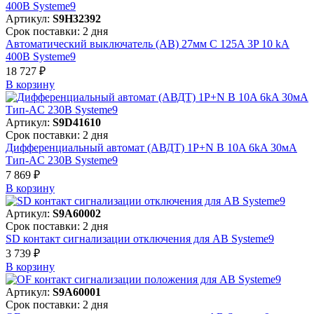
Артикул:
S9H32392
Срок поставки: 2 дня
Автоматический выключатель (АВ) 27мм C 125A 3P 10 kA
400В Systeme9
18 727 ₽
В корзинy
Артикул:
S9D41610
Срок поставки: 2 дня
Дифференциальный автомат (АВДТ) 1P+N B 10A 6kA 30мА
Тип-AC 230В Systeme9
7 869 ₽
В корзинy
Артикул:
S9A60002
Срок поставки: 2 дня
SD контакт сигнализации отключения для АВ Systeme9
3 739 ₽
В корзинy
Артикул:
S9A60001
Срок поставки: 2 дня