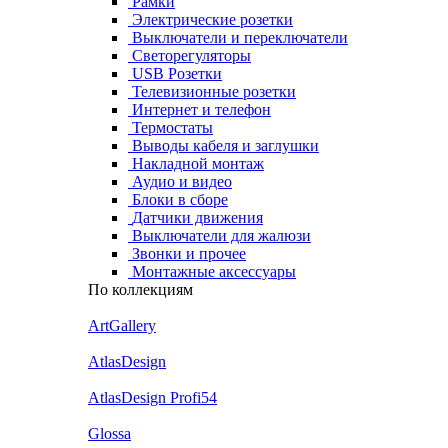
Рамки
Электрические розетки
Выключатели и переключатели
Светорегуляторы
USB Розетки
Телевизионные розетки
Интернет и телефон
Термостаты
Выводы кабеля и заглушки
Накладной монтаж
Аудио и видео
Блоки в сборе
Датчики движения
Выключатели для жалюзи
Звонки и прочее
Монтажные аксессуары
По коллекциям
ArtGallery
AtlasDesign
AtlasDesign Profi54
Glossa