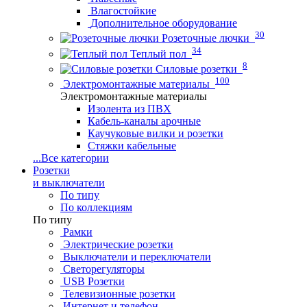
Влагостойкие
Дополнительное оборудование
30
Розеточные лючки
34
Теплый пол
8
Силовые розетки
100
Электромонтажные материалы
Электромонтажные материалы
Изолента из ПВХ
Кабель-каналы арочные
Каучуковые вилки и розетки
Стяжки кабельные
...
Все категории
Розетки
и выключатели
По типу
По коллекциям
По типу
Рамки
Электрические розетки
Выключатели и переключатели
Светорегуляторы
USB Розетки
Телевизионные розетки
Интернет и телефон