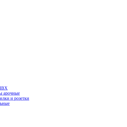
 ПВХ
ы арочные
илки и розетки
льные