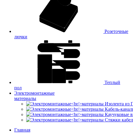
Розеточные
лючки
Теплый
пол
Электромонтажные
материалы
Изолента из
Кабель-канал
Каучуковые в
Стяжки кабе
Главная