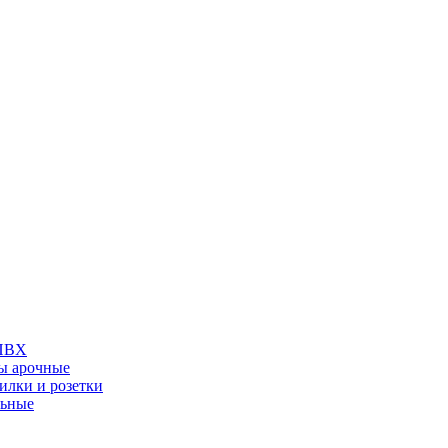
 ПВХ
ы арочные
илки и розетки
льные