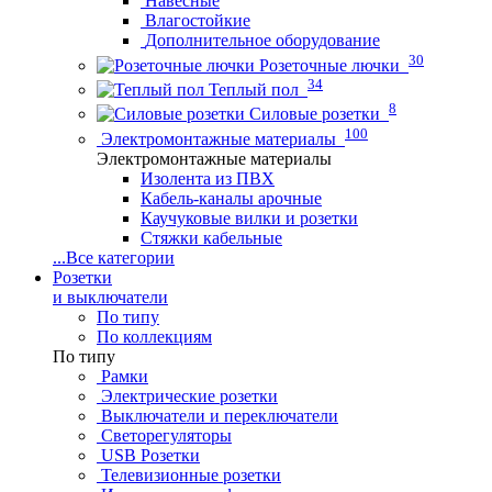
Навесные
Влагостойкие
Дополнительное оборудование
30
Розеточные лючки
34
Теплый пол
8
Силовые розетки
100
Электромонтажные материалы
Электромонтажные материалы
Изолента из ПВХ
Кабель-каналы арочные
Каучуковые вилки и розетки
Стяжки кабельные
...
Все категории
Розетки
и выключатели
По типу
По коллекциям
По типу
Рамки
Электрические розетки
Выключатели и переключатели
Светорегуляторы
USB Розетки
Телевизионные розетки