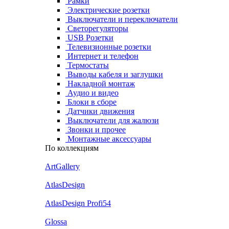
Рамки
Электрические розетки
Выключатели и переключатели
Светорегуляторы
USB Розетки
Телевизионные розетки
Интернет и телефон
Термостаты
Выводы кабеля и заглушки
Накладной монтаж
Аудио и видео
Блоки в сборе
Датчики движения
Выключатели для жалюзи
Звонки и прочее
Монтажные аксессуары
По коллекциям
ArtGallery
AtlasDesign
AtlasDesign Profi54
Glossa