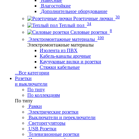
Навесные
Влагостойкие
Дополнительное оборудование
30
Розеточные лючки
34
Теплый пол
8
Силовые розетки
100
Электромонтажные материалы
Электромонтажные материалы
Изолента из ПВХ
Кабель-каналы арочные
Каучуковые вилки и розетки
Стяжки кабельные
...
Все категории
Розетки
и выключатели
По типу
По коллекциям
По типу
Рамки
Электрические розетки
Выключатели и переключатели
Светорегуляторы
USB Розетки
Телевизионные розетки