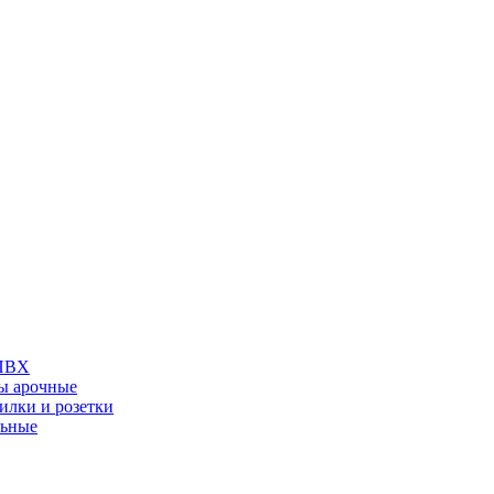
 ПВХ
ы арочные
илки и розетки
льные