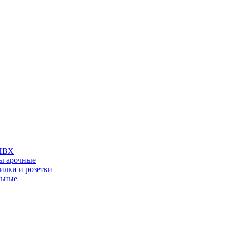
 ПВХ
ы арочные
илки и розетки
льные